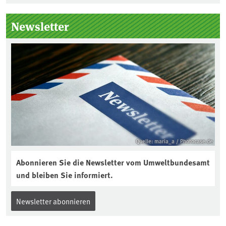
Seitenleiste
Newsletter
Quelle: maria_a / Photocase.de
Abonnieren Sie die Newsletter vom Umweltbundesamt
und bleiben Sie informiert.
Newsletter abonnieren