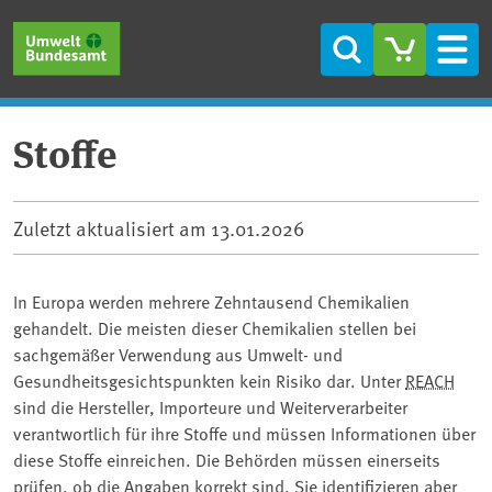
Direkt zum Inhalt
Direkt zum Hauptmenü
Direkt zur Fußzeile
Suche
Men
Stoffe
Zuletzt aktualisiert am
13.01.2026
In Europa werden mehrere Zehntausend Chemikalien
gehandelt. Die meisten dieser Chemikalien stellen bei
sachgemäßer Verwendung aus Umwelt- und
Gesundheitsgesichtspunkten kein Risiko dar. Unter
REACH
sind die Hersteller, Importeure und Weiterverarbeiter
verantwortlich für ihre Stoffe und müssen Informationen über
diese Stoffe einreichen. Die Behörden müssen einerseits
prüfen, ob die Angaben korrekt sind. Sie identifizieren aber