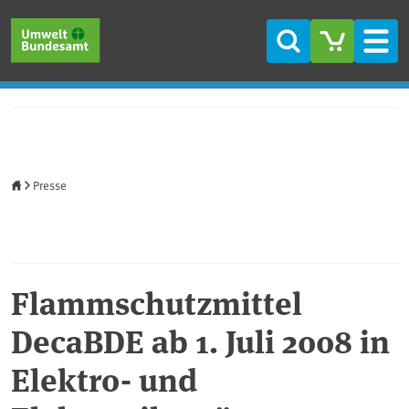
Direkt zum Inhalt
Direkt zum Hauptmenü
Direkt zur Fußzeile
Suche
Men
Startseite
Presse
Flammschutzmittel
DecaBDE ab 1. Juli 2008 in
Elektro- und