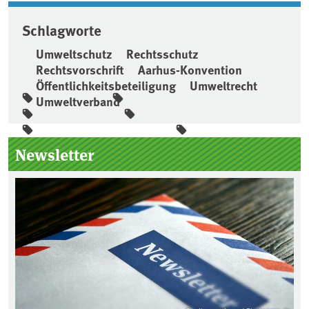
Schlagworte
Umweltschutz
Rechtsschutz
Rechtsvorschrift
Aarhus-Konvention
Öffentlichkeitsbeteiligung
Umweltrecht
Umweltverband
Seitenleiste
Newsletter