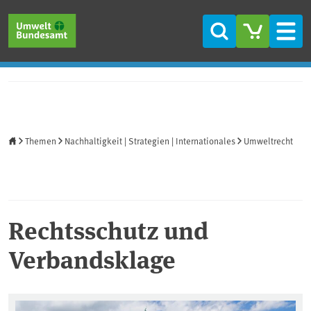
Direkt zum Inhalt
Direkt zum Hauptmenü
Direkt zur Fußzeile
Suche
Men
Startseite
Themen
Nachhaltigkeit | Strategien | Internationales
Umweltrecht
Rechtsschutz und
Verbandsklage