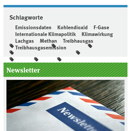
Schlagworte
Emissionsdaten
Kohlendioxid
F-Gase
Internationale Klimapolitik
Klimawirkung
Lachgas
Methan
Treibhausgas
Treibhausgasemission
Seitenleiste
Newsletter