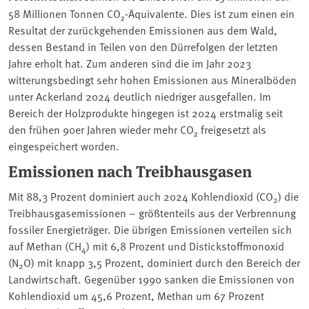
58 Millionen Tonnen CO₂-Äquivalente. Dies ist zum einen ein
Resultat der zurück­gehenden Emissionen aus dem Wald,
dessen Bestand in Teilen von den Dürrefolgen der letzten
Jahre erholt hat. Zum anderen sind die im Jahr 2023
witterungsbedingt sehr hohen Emissionen aus Mineralböden
unter Ackerland 2024 deutlich niedriger ausgefallen. Im
Bereich der Holzprodukte hingegen ist 2024 erstmalig seit
den frühen 90er Jahren wieder mehr CO₂ freigesetzt als
eingespeichert worden.
Emissionen nach Treibhausgasen
Mit 88,3 Prozent dominiert auch 2024 Kohlendioxid (CO
) die
2
Treibhausgasemissionen – größtenteils aus der Verbrennung
fossiler Energieträger. Die übrigen Emissionen verteilen sich
auf Methan (CH
) mit 6,8 Prozent und Distickstoffmonoxid
4
(N
O) mit knapp 3,5 Prozent, dominiert durch den Bereich der
2
Landwirtschaft. Gegenüber 1990 sanken die Emissionen von
Kohlendioxid um 45,6 Prozent, Methan um 67 Prozent