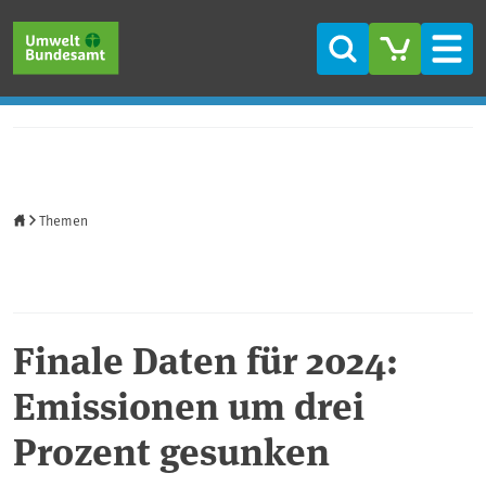
Direkt zum Inhalt
Direkt zum Hauptmenü
Direkt zur Fußzeile
Suche
Men
Startseite
Themen
Finale Daten für 2024:
Emissionen um drei
Prozent gesunken