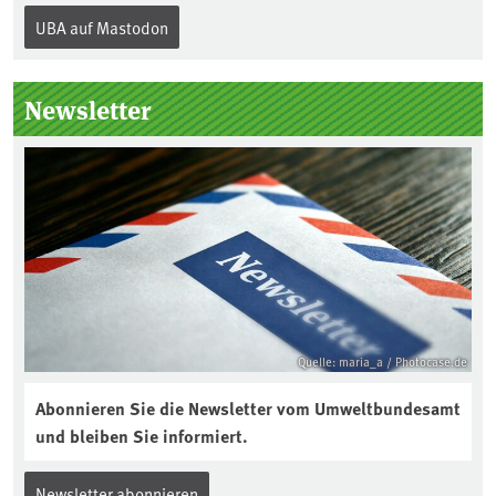
Internationalen Tag des Bodens, der
UBA auf Mastodon
„Boden des Jahres“ vorgestellt. Das UBA
unterstützt die Aktion. Wer sitzt im
Kuratorium, wie wird der Boden des
Newsletter
Jahres ausgewählt und was passiert
eigentlich während eines solchen
Bodenjahres? Infos dazu gibt es im
aktuellen Podcast „Soilcast“. Jetzt
reinhören:
https://soilcast.de/interview/sc202-
interview-die-kuer-der-krume/
Quelle: maria_a / Photocase.de
Abonnieren Sie die Newsletter vom Umweltbundesamt
und bleiben Sie informiert.
Newsletter abonnieren