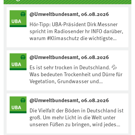
@Umweltbundesamt, 06.08.2026
Hör-Tipp: UBA-Präsident Dirk Messner
spricht im Radiosender hr INFO darüber,
warum #Klimaschutz die wichtigste
Maßnahme gegen #Hitze ist und wie wir
uns an Klimafolgen anpassen können:
@Umweltbundesamt, 06.08.2026
https://www.ardsounds.de/episode/urn
:ard:episode:0e7cf1c4b819c26d/
Es ist sehr trocken in Deutschland. 💦
Was bedeuten Trockenheit und Dürre für
Vegetation, Grundwasser und
Landwirtschaft? Ist das bereits der
Klimawandel? Und wie können wir uns
@Umweltbundesamt, 06.08.2026
anpassen?🤔Antworten auf diese und
weitere Fragen auf unserer Webseite:
Die Vielfalt der Böden in Deutschland ist
www.uba.de/trockenheit #Trockenheit
groß. Um mehr Licht in die Welt unter
#Klimawandel
unseren Füßen zu bringen, wird jedes
Jahr am 5. Dezember, dem