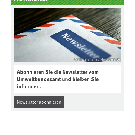
Boden des Jahres ausgewählt und
was passiert eigentlich während
eines solchen Bodenjahres? Infos
dazu gibt es im aktuellen Podcast
„Soilcast“. Jetzt reinhören:
https://soilcast.de/interview/sc20
2-interview-die-kuer-der-krume/
Quelle: maria_a / Photocase.de
Abonnieren Sie die Newsletter vom
Umweltbundesamt und bleiben Sie
informiert.
Newsletter abonnieren