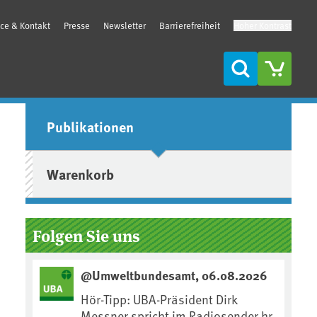
ice & Kontakt
Presse
Newsletter
Barrierefreiheit
Hoher Kontrast
Suche
Seitenleiste
Publikationen
Warenkorb
Folgen Sie uns
@Umweltbundesamt, 06.08.2026
Hör-Tipp: UBA-Präsident Dirk
Messner spricht im Radiosender hr