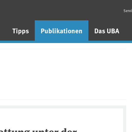
Serv
n
Tipps
Publikationen
Das UBA
attung unter der