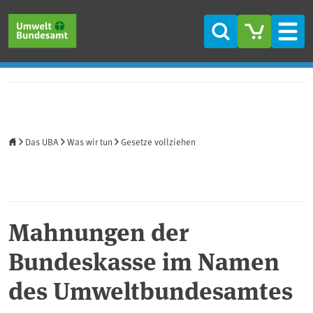
Direkt zum Inhalt
Direkt zum Hauptmenü
Direkt zur Fußzeile
Suche
Men
Startseite
Das UBA
Was wir tun
Gesetze vollziehen
Mahnungen der
Bundeskasse im Namen
des Umweltbundesamtes