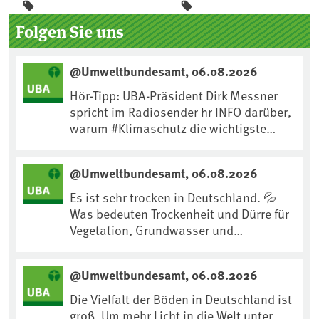
Seitenleiste
Folgen Sie uns
@Umweltbundesamt, 06.08.2026
Hör-Tipp: UBA-Präsident Dirk Messner
spricht im Radiosender hr INFO darüber,
warum #Klimaschutz die wichtigste
Maßnahme gegen #Hitze ist und wie wir
uns an Klimafolgen anpassen können:
@Umweltbundesamt, 06.08.2026
https://www.ardsounds.de/episode/urn
:ard:episode:0e7cf1c4b819c26d/
Es ist sehr trocken in Deutschland. 💦
Was bedeuten Trockenheit und Dürre für
Vegetation, Grundwasser und
Landwirtschaft? Ist das bereits der
Klimawandel? Und wie können wir uns
@Umweltbundesamt, 06.08.2026
anpassen?🤔Antworten auf diese und
weitere Fragen auf unserer Webseite:
Die Vielfalt der Böden in Deutschland ist
www.uba.de/trockenheit #Trockenheit
groß. Um mehr Licht in die Welt unter