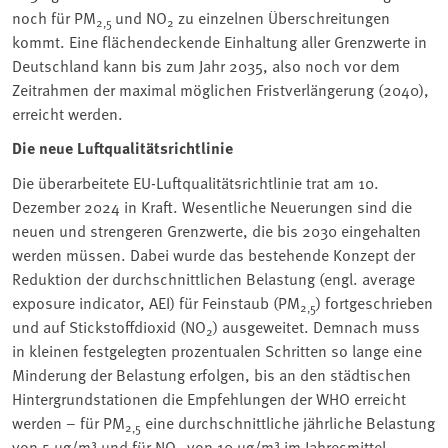
noch für PM
und NO
zu einzelnen Überschreitungen
2,5
2
kommt. Eine flächendeckende Einhaltung aller Grenzwerte in
Deutschland kann bis zum Jahr 2035, also noch vor dem
Zeitrahmen der maximal möglichen Fristverlängerung (2040),
erreicht werden.
Die neue Luftqualitätsrichtlinie
Die überarbeitete EU-Luftqualitätsrichtlinie trat am 10.
Dezember 2024 in Kraft. Wesentliche Neuerungen sind die
neuen und strengeren Grenzwerte, die bis 2030 eingehalten
werden müssen. Dabei wurde das bestehende Konzept der
Reduktion der durchschnittlichen Belastung (engl. average
exposure indicator, AEI) für Feinstaub (PM
) fortgeschrieben
2,5
und auf Stickstoffdioxid (NO
) ausgeweitet. Demnach muss
2
in kleinen festgelegten prozentualen Schritten so lange eine
Minderung der Belastung erfolgen, bis an den städtischen
Hintergrundstationen die Empfehlungen der WHO erreicht
werden – für PM
eine durchschnittliche jährliche Belastung
2,5
von 5 µg/m³ und für NO
von 10 µg/m³ im Jahresmittel.