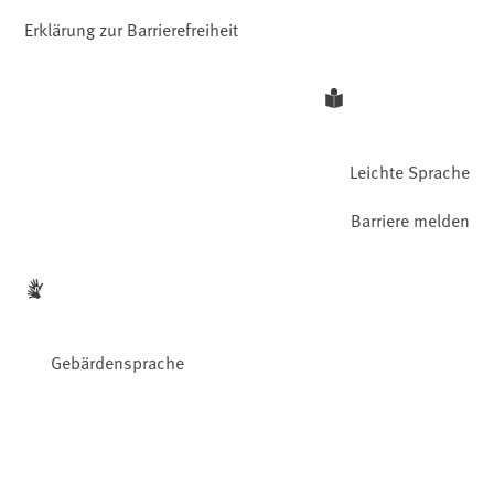
Erklärung zur Barrierefreiheit
Leichte Sprache
Barriere melden
Gebärdensprache
Facebook
YouTube
Instagram
LinkedIn
Mastodon
Bluesky