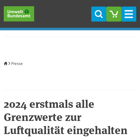
Direkt zum Inhalt
Direkt zum Hauptmenü
Direkt zur Fußzeile
Suche
Men
Startseite
Presse
2024 erstmals alle
Grenzwerte zur
Luftqualität eingehalten