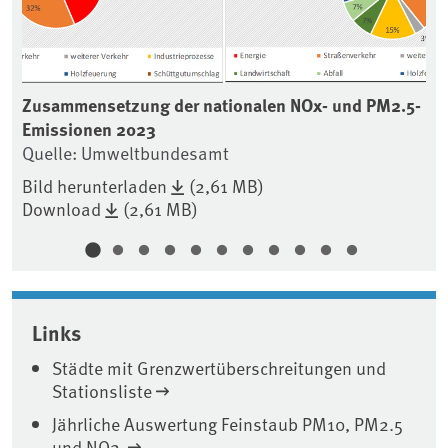
el-
Zusammensetzung der nationalen NOx- und PM2.5-
En
Emissionen 2023
Qu
Quelle: Umweltbundesamt
Bi
Do
Bild herunterladen
(2,61 MB)
Download
(2,61 MB)
Links
Städte mit Grenzwertüberschreitungen und
Stationsliste
Jährliche Auswertung Feinstaub PM10, PM2.5
und NO2