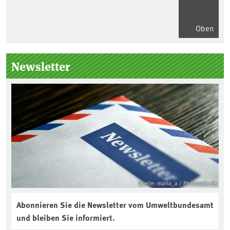
Oben
Seitenleiste
Newsletter
Quelle: maria_a / Photocase.de
Abonnieren Sie die Newsletter vom Umweltbundesamt
und bleiben Sie informiert.