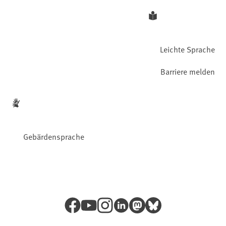
Leichte Sprache
Barriere melden
Gebärdensprache
Facebook
YouTube
Instagram
LinkedIn
Mastodon
Bluesky