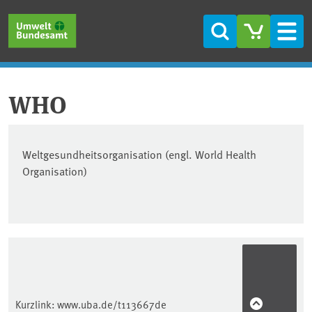
Direkt zum Inhalt
Direkt zum Hauptmenü
Direkt zur Fußzeile
Suche
Men
WHO
Weltgesundheitsorganisation (engl. World Health
Organisation)
Kurzlink:
www.uba.de/t113667de