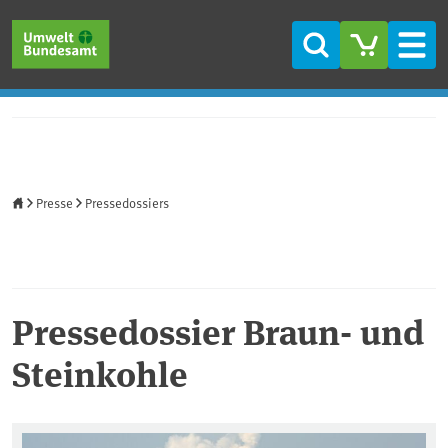
Direkt zum Inhalt
Direkt zum Hauptmenü
Direkt zur Fußzeile
Suche
Men
Startseite
Presse
Pressedossiers
Pressedossier Braun- und
Steinkohle