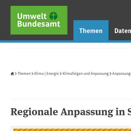
Direkt zum Inhalt
Direkt zum Hauptmenü
Direkt zur Fußzeile
Themen
Date
Startseite
Themen
Klima | Energie
Klimafolgen und Anpassung
Anpassung:
Regionale Anpassung in 