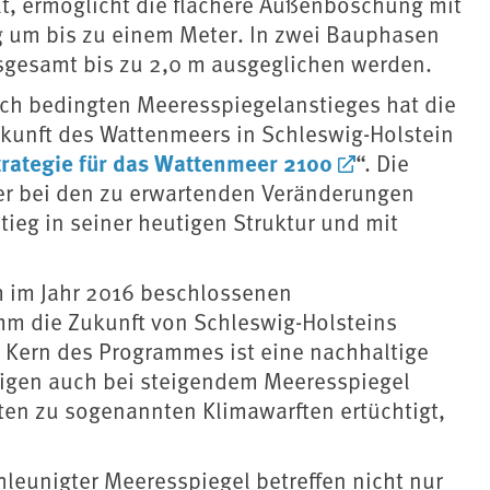
lt, ermöglicht die flachere Außenböschung mit
g um bis zu einem Meter. In zwei Bauphasen
sgesamt bis zu 2,0 m ausgeglichen werden.
ch bedingten Meeresspiegelanstieges hat die
ukunft des Wattenmeers in Schleswig-Holstein
trategie für das Wattenmeer 2100
“. Die
eer bei den zu erwartenden Veränderungen
eg in seiner heutigen Struktur und mit
m im Jahr 2016 beschlossenen
mm die Zukunft von Schleswig-Holsteins
. Kern des Programmes ist eine nachhaltige
lligen auch bei steigendem Meeresspiegel
ten zu sogenannten Klimawarften ertüchtigt,
leunigter Meeresspiegel betreffen nicht nur