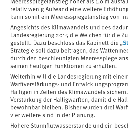
Meeresspiegelanstieg höher als 1,0 m ausfäl
relativ wenig Aufwand eine weitere Erhöhun
kann somit ein Meeresspiegelanstieg von in
Angesichts des Klimawandels und des dadur
Landesregierung 2015 die Weichen für die Z
S
gestellt. Dazu beschloss das Kabinett die „
Strategie soll dazu beitragen, das Wattenm
durch den beschleunigten Meeresspiegelansti
seinen heutigen Funktionen zu erhalten.
Weiterhin will die Landesregierung mit eine
Warftverstärkungs- und Entwicklungsprogra
Halligen in Zeiten des Klimawandels sichern
Verstärkung der Halligwarften, damit die Ha
bewohnbar bleiben. Bisher wurden drei Warf
vier weitere sind in der Planung.
Höhere Sturmflutwasserstände und ein besch