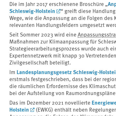
Anp
Die im Jahr 2017 erschienene Broschüre „
Schleswig-Holstein
“ greift diese Handlu
Wege, wie die Anpassung an die Folgen des 
relevanten Handlungsfeldern umgesetzt wer
Seit Sommer 2023 wird eine
Anpassungsstra
Maßnahmen zur Klimaanpassung für Schleswi
Strategieerarbeitungsprozess wurde auch e
Expertennetzwerk mit knapp 30 Vertretenden
Zivilgesellschaft beteiligt.
Landesplanungsgesetz Schleswig-Holste
Im
erstmals festgeschrieben, dass bei der reg
die räumlichen Erfordernisse des Klimaschu
bei der Aufstellung von Raumordnungsplänen
Energiewe
Das im Dezember 2021 novellierte
Holstein
(EWKG) enthält neben Regelungen