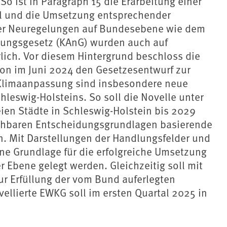
o ist in Paragraph 15 die Erarbeitung einer
l und die Umsetzung entsprechender
her Neuregelungen auf Bundesebene wie dem
sungsgesetz (KAnG) wurden auch auf
ich. Vor diesem Hintergrund beschloss die
on im Juni 2024 den Gesetzesentwurf zur
 Klimaanpassung sind insbesondere neue
eswig-Holsteins. So soll die Novelle unter
eien Städte in Schleswig-Holstein bis 2029
ichbaren Entscheidungsgrundlagen basierende
. Mit Darstellungen der Handlungsfelder und
e Grundlage für die erfolgreiche Umsetzung
ene gelegt werden. Gleichzeitig soll mit
r Erfüllung der vom Bund auferlegten
ellierte EWKG soll im ersten Quartal 2025 in