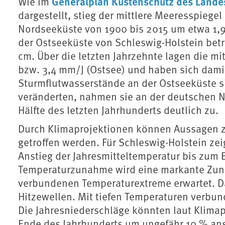
Generalplan Küstenschutz des Landes
Wie im
dargestellt, stieg der mittlere Meeresspiege
Nordseeküste von 1900 bis 2015 um etwa 1,
der Ostseeküste von Schleswig-Holstein betr
cm. Über die letzten Jahrzehnte lagen die mi
bzw. 3,4 mm/J (Ostsee) und haben sich dami
Sturmflutwasserstände an der Ostseeküste si
veränderten, nahmen sie an der deutschen N
Hälfte des letzten Jahrhunderts deutlich zu.
Durch Klimaprojektionen können Aussagen z
getroffen werden. Für Schleswig-Holstein ze
Anstieg der Jahresmitteltemperatur bis zum 
Temperaturzunahme wird eine markante Zun
verbundenen Temperaturextreme erwartet. Da
Hitzewellen. Mit tiefen Temperaturen verb
Die Jahresniederschläge könnten laut Klimap
Ende des Jahrhunderts um ungefähr 10 % ans