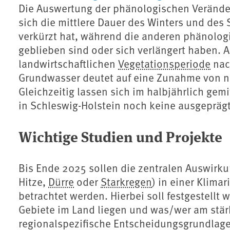
Die Auswertung der phänologischen Verände
sich die mittlere Dauer des Winters und des
verkürzt hat, während die anderen phänolog
geblieben sind oder sich verlängert haben. A
landwirtschaftlichen
Vegetationsperiode
nac
Grundwasser deutet auf eine Zunahme von n
Gleichzeitig lassen sich im halbjährlich gem
in Schleswig-Holstein noch keine ausgepräg
Wichtige Studien und Projekte
Bis Ende 2025 sollen die zentralen Auswirk
Hitze,
Dürre
oder
Starkregen
) in einer Klima
betrachtet werden. Hierbei soll festgestellt
Gebiete im Land liegen und was/wer am stärks
regionalspezifische Entscheidungsgrundlag