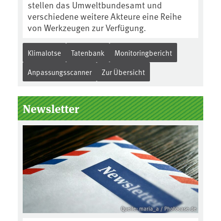
stellen das Umweltbundesamt und
verschiedene weitere Akteure eine Reihe
von Werkzeugen zur Verfügung.
Klimalotse
Tatenbank
Monitoringbericht
Anpassungsscanner
Zur Übersicht
Newsletter
Quelle: maria_a / Photocase.de