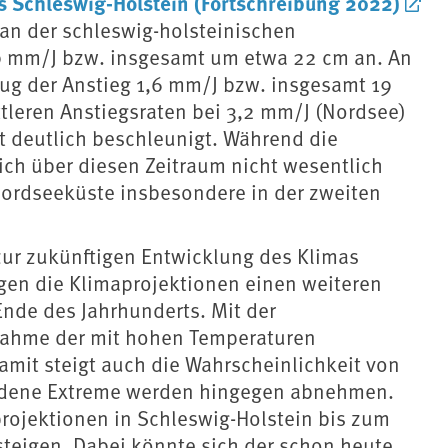
 Schleswig-Holstein (Fortschreibung 2022)
l an der schleswig-holsteinischen
9 mm/J bzw. insgesamt um etwa 22 cm an. An
ug der Anstieg 1,6 mm/J bzw. insgesamt 19
ttleren Anstiegsraten bei 3,2 mm/J (Nordsee)
t deutlich beschleunigt. Während die
ch über diesen Zeitraum nicht wesentlich
ordseeküste insbesondere in der zweiten
ur zukünftigen Entwicklung des Klimas
igen die Klimaprojektionen einen weiteren
Ende des Jahrhunderts. Mit der
ahme der mit hohen Temperaturen
mit steigt auch die Wahrscheinlichkeit von
undene Extreme werden hingegen abnehmen.
rojektionen in Schleswig-Holstein bis zum
teigen. Dabei könnte sich der schon heute