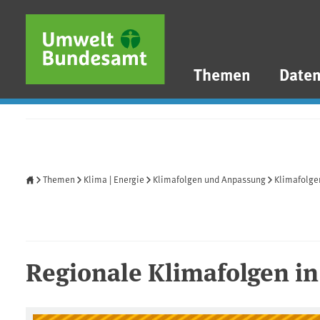
Direkt zum Inhalt
Direkt zum Hauptmenü
Direkt zur Fußzeile
Themen
Date
Startseite
Themen
Klima | Energie
Klimafolgen und Anpassung
Klimafolge
Regionale Klimafolgen in