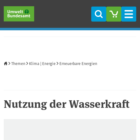
Direkt zum Inhalt
Direkt zum Hauptmenü
Direkt zur Fußzeile
Suche
Men
Startseite
Themen
Klima | Energie
Erneuerbare Energien
Nutzung der Wasserkraft