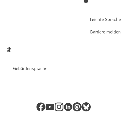
Leichte Sprache
Barriere melden
Gebärdensprache
Facebook
YouTube
Instagram
LinkedIn
Mastodon
Bluesky