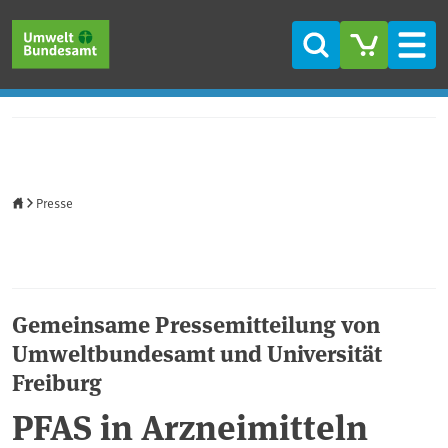
Direkt zum Inhalt
Direkt zum Hauptmenü
Direkt zur Fußzeile
Suche
Men
Startseite
Presse
Gemeinsame Pressemitteilung von
Umweltbundesamt und Universität
Freiburg
PFAS in Arzneimitteln