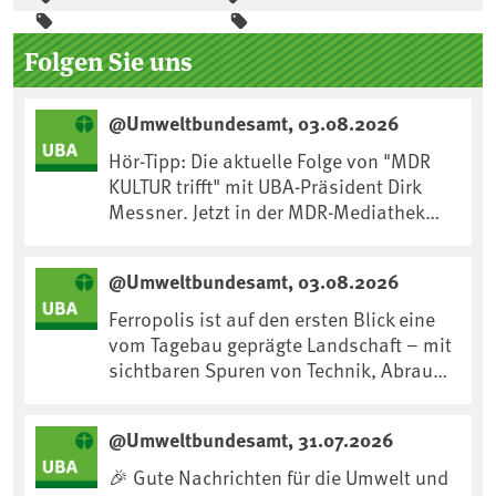
Seitenleiste
Folgen Sie uns
@Umweltbundesamt, 03.08.2026
Hör-Tipp: Die aktuelle Folge von "MDR
KULTUR trifft" mit UBA-Präsident Dirk
Messner. Jetzt in der MDR-Mediathek
nachhören:
https://www.mdr.de/kultur/podcast/tri
@Umweltbundesamt, 03.08.2026
fft/dirk-messner-audio-100.html
Ferropolis ist auf den ersten Blick eine
vom Tagebau geprägte Landschaft – mit
sichtbaren Spuren von Technik, Abraum
& tiefgreifenden Eingriffen in den Boden.
Doch diese Landschaft erzählt mehr als
@Umweltbundesamt, 31.07.2026
nur ihre bergbauliche Vergangenheit.
Hier lässt sich beobachten, wie sich aus
🎉 Gute Nachrichten für die Umwelt und