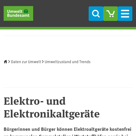
Direkt zum Inhalt
Direkt zum Hauptmenü
Direkt zur Fußzeile
Suche
Men
Startseite
Daten zur Umwelt
Umweltzustand und Trends
Elektro- und
Elektronikaltgeräte
Bürgerinnen und Bürger können Elektroaltgeräte kostenfrei