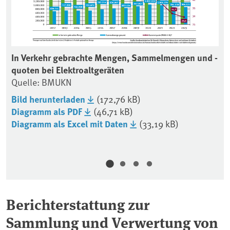
In Verkehr gebrachte Mengen, Sammelmengen und -
Ta
M-
quoten bei Elektroaltgeräten
El
Quelle: BMUKN
Qu
Bild herunterladen
(172,76 kB)
Bi
Diagramm als PDF
(46,71 kB)
Ta
Diagramm als Excel mit Daten
(33,19 kB)
(6
Ta
Berichterstattung zur
Sammlung und Verwertung von