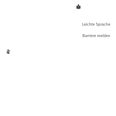
Leichte Sprache
Barriere melden
Gebärdensprache
Facebook
YouTube
Instagram
LinkedIn
Mastodon
Bluesky