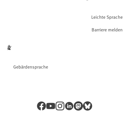
Leichte Sprache
Barriere melden
Gebärdensprache
Facebook
YouTube
Instagram
LinkedIn
Mastodon
Bluesky