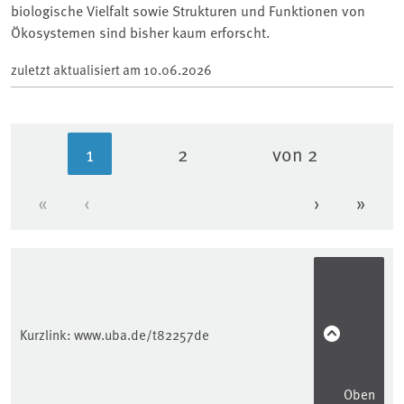
biologische Vielfalt sowie Strukturen und Funktionen von
Ökosystemen sind bisher kaum erforscht.
zuletzt aktualisiert am
10.06.2026
1
2
von 2
Aktuelle Seite
Seite
«
‹
›
»
Erste Seite
Vorherige Seite
Nächste Se
Letzt
Kurzlink:
www.uba.de/t82257de
Oben