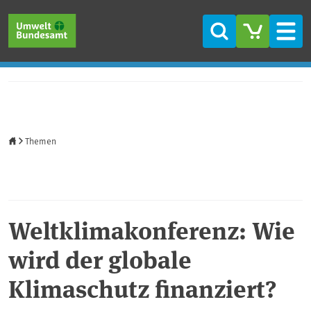
Direkt zum Inhalt
Direkt zum Hauptmenü
Direkt zur Fußzeile
Suche
Men
Startseite
Themen
Weltklimakonferenz: Wie
wird der globale
Klimaschutz finanziert?