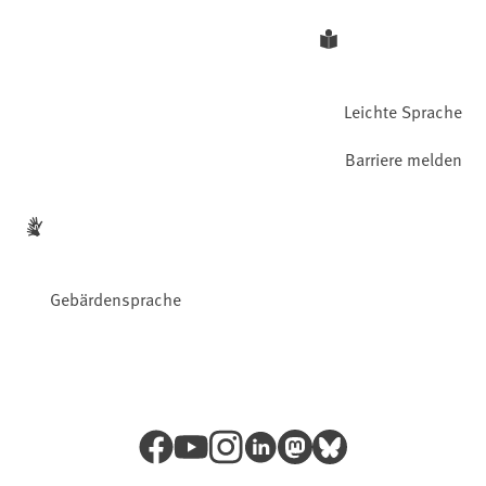
Leichte Sprache
Barriere melden
Gebärdensprache
Facebook
YouTube
Instagram
LinkedIn
Mastodon
Bluesky