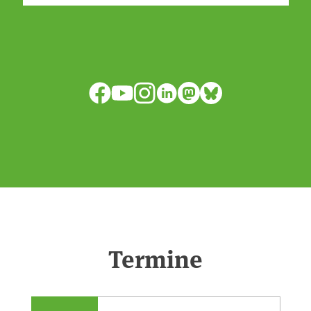
isode:0e7cf1c4b819c26d/
anpassen?🤔Antworten auf diese und
weitere Fragen auf unserer Webseite:
www.uba.de/trockenheit #Trockenheit
Facebook
YouTube
Instagram
LinkedIn
Mastodon
Bluesky
#Klimawandel
Termine