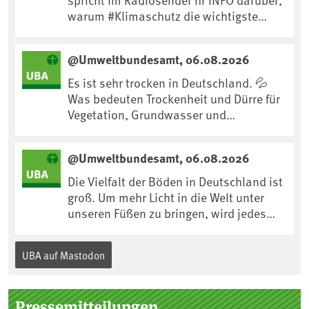
warum #Klimaschutz die wichtigste
Maßnahme gegen #Hitze ist und wie wir
uns an Klimafolgen anpassen können:
@Umweltbundesamt, 06.08.2026
https://www.ardsounds.de/episode/urn
:ard:episode:0e7cf1c4b819c26d/
Es ist sehr trocken in Deutschland. 💦
Was bedeuten Trockenheit und Dürre für
Vegetation, Grundwasser und
Landwirtschaft? Ist das bereits der
Klimawandel? Und wie können wir uns
@Umweltbundesamt, 06.08.2026
anpassen?🤔Antworten auf diese und
weitere Fragen auf unserer Webseite:
Die Vielfalt der Böden in Deutschland ist
www.uba.de/trockenheit #Trockenheit
groß. Um mehr Licht in die Welt unter
#Klimawandel
unseren Füßen zu bringen, wird jedes
Jahr am 5. Dezember, dem
Internationalen Tag des Bodens, der
UBA auf Mastodon
„Boden des Jahres“ vorgestellt. Das UBA
unterstützt die Aktion. Wer sitzt im
Kuratorium, wie wird der Boden des
Pressemitteilungen
Jahres ausgewählt und was passiert