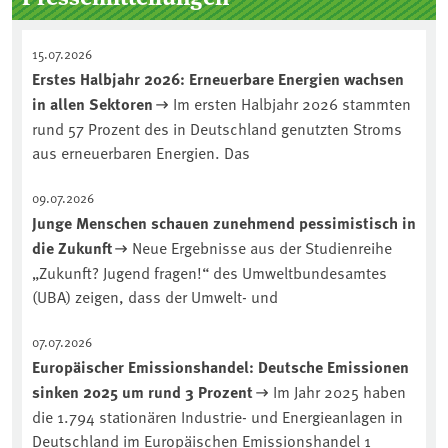
eigentlich während eines solchen
Bodenjahres? Infos dazu gibt es im
15.07.2026
aktuellen Podcast „Soilcast“. Jetzt
Erstes Halbjahr 2026: Erneuerbare Energien wachsen
reinhören:
in allen Sektoren
Im ersten Halbjahr 2026 stammten
https://soilcast.de/interview/sc202-
rund 57 Prozent des in Deutschland genutzten Stroms
interview-die-kuer-der-krume/
aus erneuerbaren Energien. Das
09.07.2026
Junge Menschen schauen zunehmend pessimistisch in
die Zukunft
Neue Ergebnisse aus der Studienreihe
„Zukunft? Jugend fragen!“ des Umweltbundesamtes
(UBA) zeigen, dass der Umwelt- und
07.07.2026
Europäischer Emissionshandel: Deutsche Emissionen
sinken 2025 um rund 3 Prozent
Im Jahr 2025 haben
die 1.794 stationären Industrie- und Energieanlagen in
Deutschland im Europäischen Emissionshandel 1