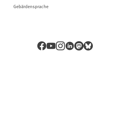
Gebärdensprache
Facebook
YouTube
Instagram
LinkedIn
Mastodon
Bluesky