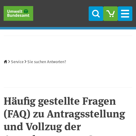
Direkt zum Inhalt
Direkt zum Hauptmenü
Direkt zur Fußzeile
Suche
Men
Startseite
Service
Sie suchen Antworten?
Häufig gestellte Fragen
(FAQ) zu Antragsstellung
und Vollzug der