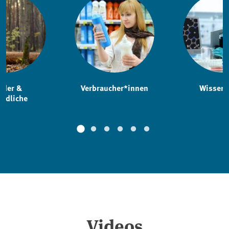
nder &
Verbraucher*innen
Wissens
endliche
Videos