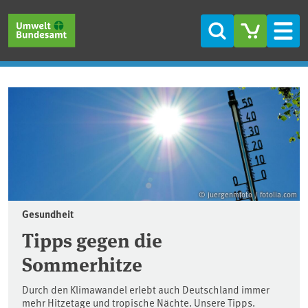
Direkt zum Inhalt
Direkt zum Hauptmenü
Direkt zur Fußzeile
Suche
Men
Startseite
© juergenmfoto / fotolia.com
Gesundheit
Tipps gegen die
Sommerhitze
Durch den Klimawandel erlebt auch Deutschland immer
mehr Hitzetage und tropische Nächte. Unsere Tipps.