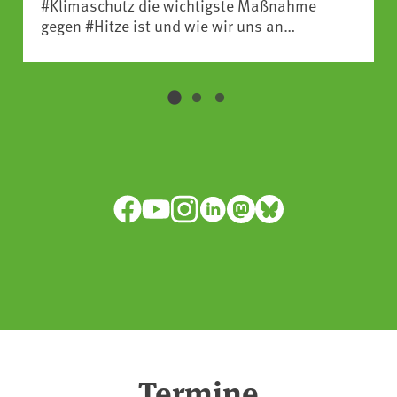
#Klimaschutz die wichtigste Maßnahme
gegen #Hitze ist und wie wir uns an
Klimafolgen anpassen können:
https://www.ardsounds.de/episode/urn:ard:episo
Facebook
YouTube
Instagram
LinkedIn
Mastodon
Bluesky
Termine