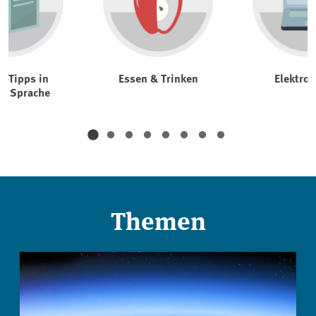
t-Tipps in
Essen & Trinken
Elektrog
er Sprache
Themen