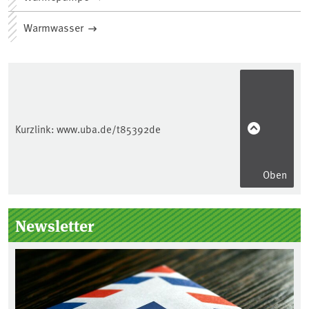
Warmwasser
Kurzlink:
www.uba.de/t85392de
Oben
Seitenleiste
Newsletter