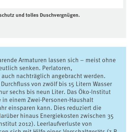
ltschutz und tolles Duschvergnügen.
rende Armaturen lassen sich – meist ohne
utlich senken. Perlatoren,
auch nachträglich angebracht werden.
rchfluss von zwölf bis 15 Litern Wasser
r sechs bis neun Liter. Das Öko-Institut
e in einem Zwei-Personen-Haushalt
ahr einsparen kann. Dies reduziert die
darüber hinaus Energiekosten zwischen 35
nstitut 2012). Leerlaufverluste von
n sich mit Hilfe eines Vorschaltgeräts (z.B.