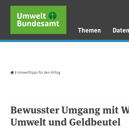
Direkt zum Inhalt
Direkt zum Hauptmenü
Direkt zur Fußzeile
Themen
Date
Startseite
Umwelttipps für den Alltag
Bewusster Umgang mit W
Umwelt und Geldbeutel