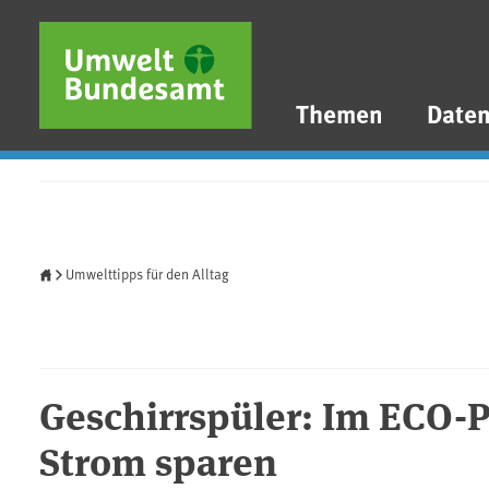
Direkt zum Inhalt
Direkt zum Hauptmenü
Direkt zur Fußzeile
Themen
Date
Startseite
Umwelttipps für den Alltag
Geschirrspüler: Im ECO
Strom sparen