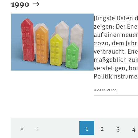
1990
Jüngste Daten d
zeigen: Der Ene
auf einen neue
2020, dem Jahr
verbraucht. Ene
maßgeblich zum
verstetigen, br
Politikinstrume
02.02.2024
«
‹
1
2
3
4
Erste Seite
Vorherige Seite
Aktuelle Seite
Seite
Seite
S