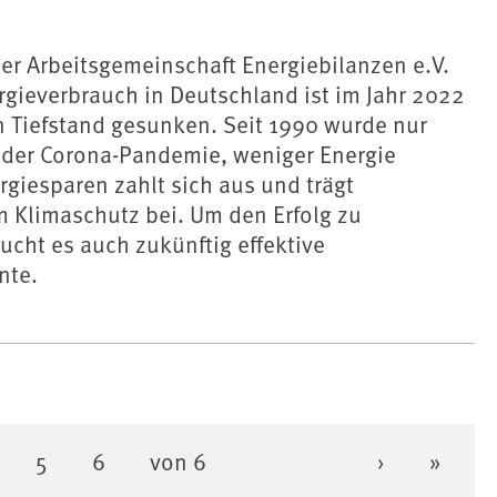
er Arbeitsgemeinschaft Energiebilanzen e.V.
rgieverbrauch in Deutschland ist im Jahr 2022
n Tiefstand gesunken. Seit 1990 wurde nur
 der Corona-Pandemie, weniger Energie
rgiesparen zahlt sich aus und trägt
 Klimaschutz bei. Um den Erfolg zu
aucht es auch zukünftig effektive
nte.
5
6
von 6
›
»
eite
Seite
Seite
Nächste Se
Letzte