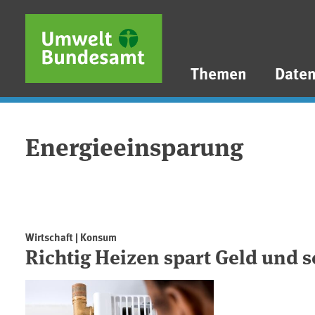
Direkt zum Inhalt
Direkt zum Hauptmenü
Direkt zur Fußzeile
Themen
Date
Energieeinsparung
Wirtschaft | Konsum
Richtig Heizen spart Geld und 