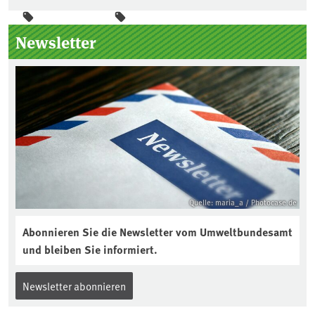
Seitenleiste
Newsletter
Quelle: maria_a / Photocase.de
Abonnieren Sie die Newsletter vom Umweltbundesamt
und bleiben Sie informiert.
Newsletter abonnieren