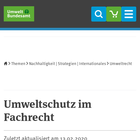
Direkt zum Inhalt
Direkt zum Hauptmenü
Direkt zur Fußzeile
Suche
Men
Startseite
Themen
Nachhaltigkeit | Strategien | Internationales
Umweltrecht
Umweltschutz im
Fachrecht
Zuletzt aktualisiert am
13.02.2020