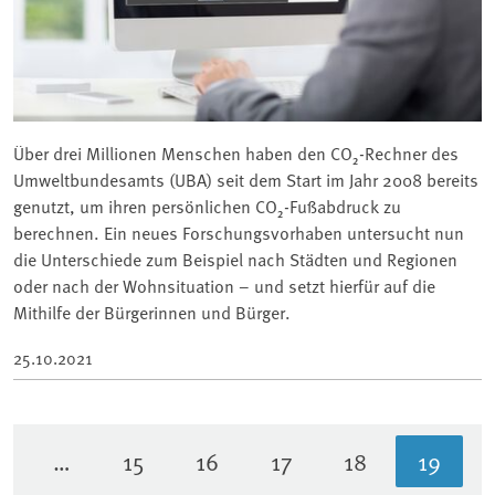
Über drei Millionen Menschen haben den CO₂-Rechner des
Umweltbundesamts (UBA) seit dem Start im Jahr 2008 bereits
genutzt, um ihren persönlichen CO₂-Fußabdruck zu
berechnen. Ein neues Forschungsvorhaben untersucht nun
die Unterschiede zum Beispiel nach Städten und Regionen
oder nach der Wohnsituation – und setzt hierfür auf die
Mithilfe der Bürgerinnen und Bürger.
25.10.2021
…
15
16
17
18
19
Seite
Seite
Seite
Seite
Aktuel