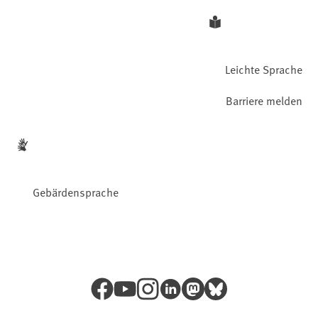
Leichte Sprache
Barriere melden
Gebärdensprache
Facebook
YouTube
Instagram
LinkedIn
Mastodon
Bluesky