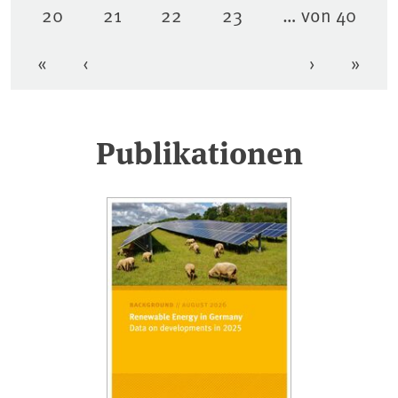
20
21
22
23
… von 40
Seite
Seite
Seite
Seite
«
‹
›
»
Erste Seite
Vorherige Seite
Nächste Se
Letzt
Publikationen