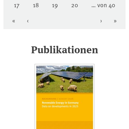
17
18
19
20
… von 40
Seite
Seite
Seite
Seite
«
‹
›
»
Erste Seite
Vorherige Seite
Nächste Se
Letzt
Publikationen