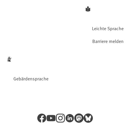
Leichte Sprache
Barriere melden
Gebärdensprache
Facebook
YouTube
Instagram
LinkedIn
Mastodon
Bluesky