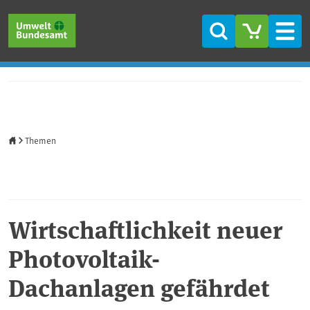
Direkt zum Inhalt
Direkt zum Hauptmenü
Direkt zur Fußzeile
Suche
Men
Startseite
Themen
Wirtschaftlichkeit neuer
Photovoltaik-
Dachanlagen gefährdet