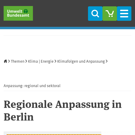
Direkt zum Inhalt
Direkt zum Hauptmenü
Direkt zur Fußzeile
Suche
Men
Startseite
Themen
Klima | Energie
Klimafolgen und Anpassung
Anpassung: regional und sektoral
Regionale Anpassung in
Berlin