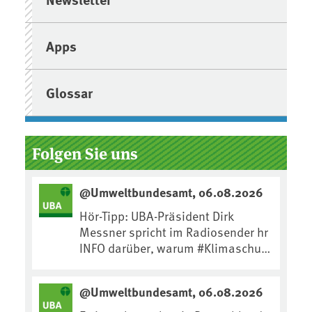
Apps
Glossar
Folgen Sie uns
@Umweltbundesamt, 06.08.2026
Hör-Tipp: UBA-Präsident Dirk
Messner spricht im Radiosender hr
INFO darüber, warum #Klimaschutz
die wichtigste Maßnahme gegen
#Hitze ist und wie wir uns an
@Umweltbundesamt, 06.08.2026
Klimafolgen anpassen können:
https://www.ardsounds.de/episod