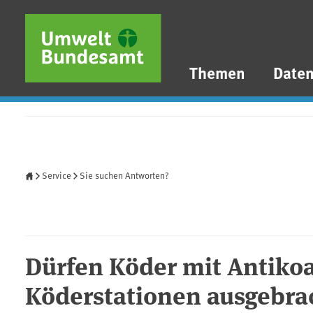
Direkt zum Inhalt
Direkt zum Hauptmenü
Direkt zur Fußzeile
Themen
Date
Startseite
Service
Sie suchen Antworten?
Dürfen Köder mit Antiko
Köderstationen ausgebra