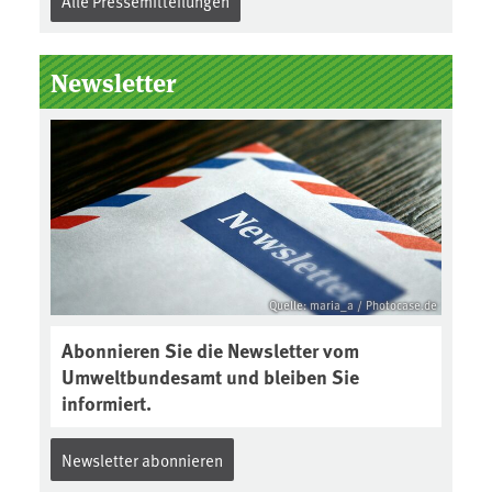
Alle Pressemitteilungen
Newsletter
Quelle: maria_a / Photocase.de
Abonnieren Sie die Newsletter vom
Umweltbundesamt und bleiben Sie
informiert.
Newsletter abonnieren