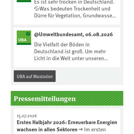
Es ist sehr trocken in Deutschland.
e/urn:ard:episode:0e7cf1c4b819c2
💦Was bedeuten Trockenheit und
6d/
Dürre für Vegetation, Grundwasser
und Landwirtschaft? Ist das bereits
der Klimawandel? Und wie können
@Umweltbundesamt, 06.08.2026
wir uns anpassen?🤔Antworten auf
diese und weitere Fragen auf
Die Vielfalt der Böden in
unserer Webseite:
Deutschland ist groß. Um mehr
www.uba.de/trockenheit
Licht in die Welt unter unseren
#Trockenheit #Klimawandel
Füßen zu bringen, wird jedes Jahr
am 5. Dezember, dem
UBA auf Mastodon
Internationalen Tag des Bodens,
der „Boden des Jahres“ vorgestellt.
Das UBA unterstützt die Aktion. Wer
Pressemitteilungen
sitzt im Kuratorium, wie wird der
Boden des Jahres ausgewählt und
was passiert eigentlich während
15.07.2026
eines solchen Bodenjahres? Infos
Erstes Halbjahr 2026: Erneuerbare Energien
dazu gibt es im aktuellen Podcast
wachsen in allen Sektoren
Im ersten
„Soilcast“. Jetzt reinhören: