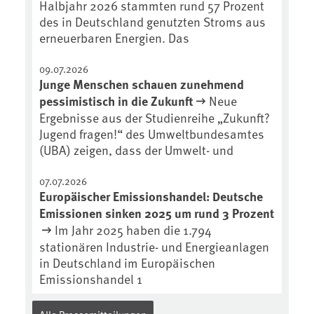
Halbjahr 2026 stammten rund 57 Prozent
https://soilcast.de/interview/sc20
des in Deutschland genutzten Stroms aus
2-interview-die-kuer-der-krume/
erneuerbaren Energien. Das
09.07.2026
Junge Menschen schauen zunehmend
pessimistisch in die Zukunft
Neue
Ergebnisse aus der Studienreihe „Zukunft?
Jugend fragen!“ des Umweltbundesamtes
(UBA) zeigen, dass der Umwelt- und
07.07.2026
Europäischer Emissionshandel: Deutsche
Emissionen sinken 2025 um rund 3 Prozent
Im Jahr 2025 haben die 1.794
stationären Industrie- und Energieanlagen
in Deutschland im Europäischen
Emissionshandel 1