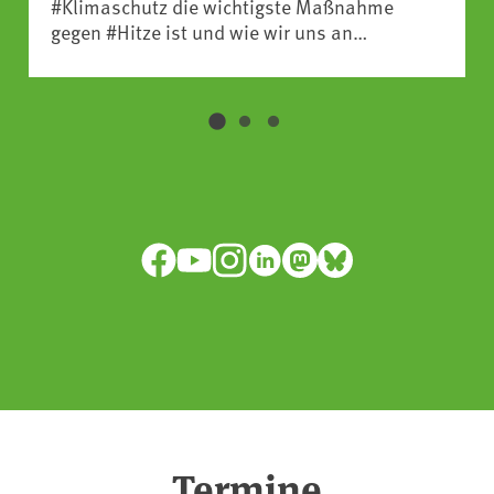
#Klimaschutz die wichtigste Maßnahme
gegen #Hitze ist und wie wir uns an
Klimafolgen anpassen können:
https://www.ardsounds.de/episode/urn:ard:episo
Facebook
YouTube
Instagram
LinkedIn
Mastodon
Bluesky
Termine