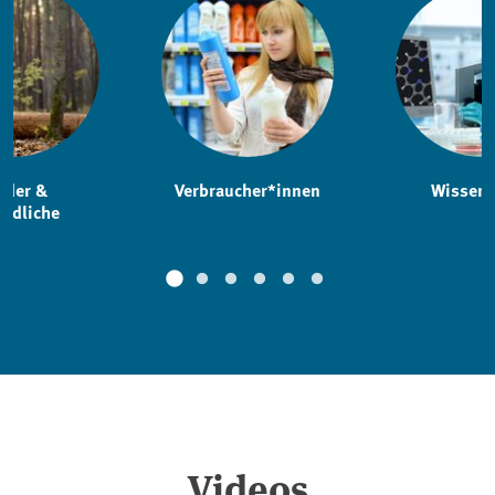
nder &
Verbraucher*innen
Wissens
endliche
Videos