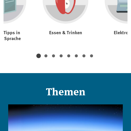
t-Tipps in
Essen & Trinken
Elektrog
er Sprache
Themen