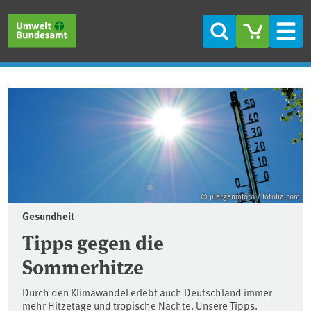
Direkt zum Inhalt
Direkt zum Hauptmenü
Direkt zur Fußzeile
Suche
Men
Startseite
© juergenmfoto / fotolia.com
Gesundheit
Tipps gegen die
Sommerhitze
Durch den Klimawandel erlebt auch Deutschland immer
mehr Hitzetage und tropische Nächte. Unsere Tipps.