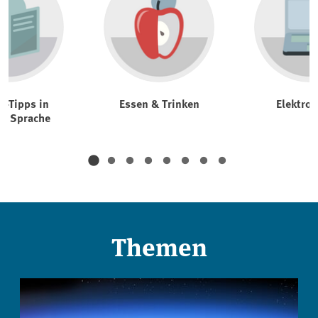
t-Tipps in
Essen & Trinken
Elektrog
er Sprache
Themen