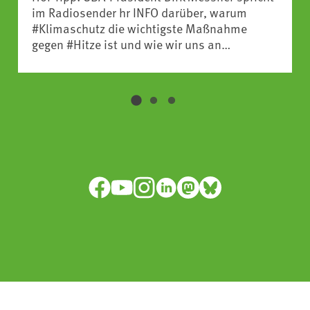
im Radiosender hr INFO darüber, warum
#Klimaschutz die wichtigste Maßnahme
gegen #Hitze ist und wie wir uns an
Klimafolgen anpassen können:
https://www.ardsounds.de/episode/urn:ard:episo
Facebook
YouTube
Instagram
LinkedIn
Mastodon
Bluesky