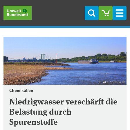
Direkt zum Inhalt
Direkt zum Hauptmenü
Direkt zur Fußzeile
Suche
Men
Startseite
© Rike / pixelio.de
Chemikalien
Niedrigwasser verschärft die
Belastung durch
Spurenstoffe