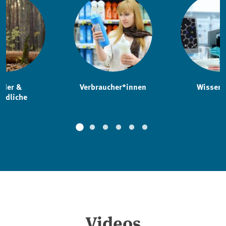
nder &
Verbraucher*innen
Wissens
endliche
Videos