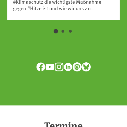
#Klimaschutz die wichtigste Maßnahme
gegen #Hitze ist und wie wir uns an
Klimafolgen anpassen können:
https://www.ardsounds.de/episode/urn:ard:episo
Facebook
YouTube
Instagram
LinkedIn
Mastodon
Bluesky
Termine