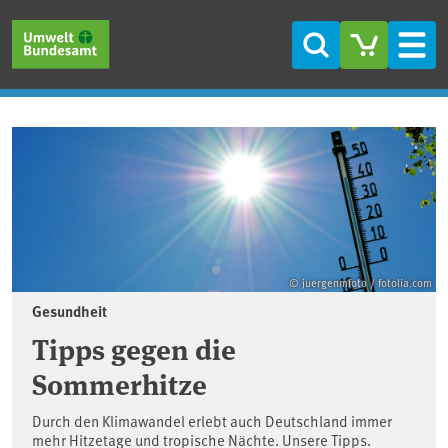
Direkt zum Inhalt
Direkt zum Hauptmenü
Direkt zur Fußzeile
Suche
Men
Startseite
© juergenmfoto / fotolia.com
Gesundheit
Tipps gegen die
Sommerhitze
Durch den Klimawandel erlebt auch Deutschland immer
mehr Hitzetage und tropische Nächte. Unsere Tipps.