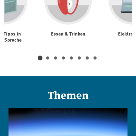
t-Tipps in
Essen & Trinken
Elektrog
er Sprache
Themen