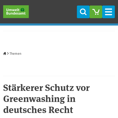
Direkt zum Inhalt
Direkt zum Hauptmenü
Direkt zur Fußzeile
Suche
Men
Startseite
Themen
Stärkerer Schutz vor
Greenwashing in
deutsches Recht