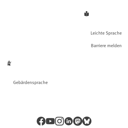
Leichte Sprache
Barriere melden
Gebärdensprache
Facebook
YouTube
Instagram
LinkedIn
Mastodon
Bluesky