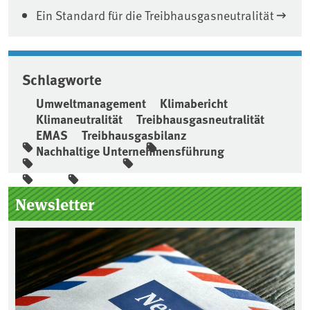
Ein Standard für die Treibhausgasneutralität
Schlagworte
Umweltmanagement
Klimabericht
Klimaneutralität
Treibhausgasneutralität
EMAS
Treibhausgasbilanz
Nachhaltige Unternehmensführung
Seitenleiste
Newsletter