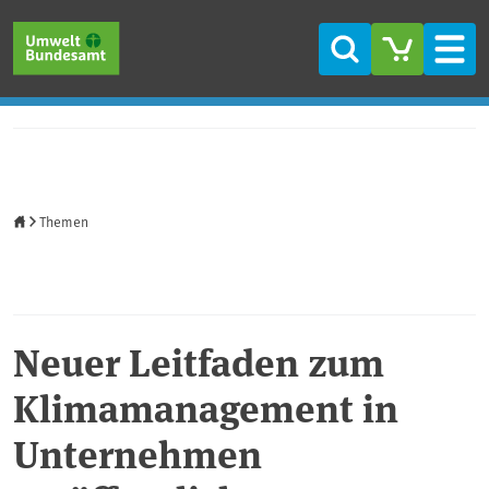
Direkt zum Inhalt
Direkt zum Hauptmenü
Direkt zur Fußzeile
Suche
Men
Startseite
Themen
Neuer Leitfaden zum
Klimamanagement in
Unternehmen