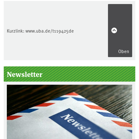
Kurzlink:
www.uba.de/t119425de
Oben
Seitenleiste
Newsletter