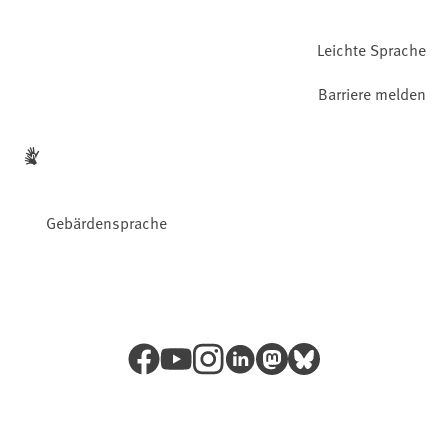
Leichte Sprache
Barriere melden
Gebärdensprache
Facebook
YouTube
Instagram
LinkedIn
Mastodon
Bluesky