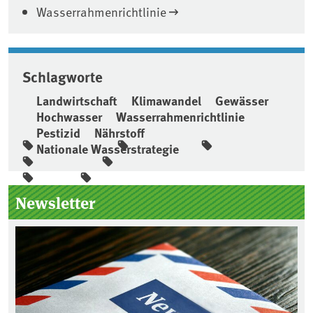
Wasserrahmenrichtlinie
Schlagworte
Landwirtschaft
Klimawandel
Gewässer
Hochwasser
Wasserrahmenrichtlinie
Pestizid
Nährstoff
Nationale Wasserstrategie
Seitenleiste
Newsletter