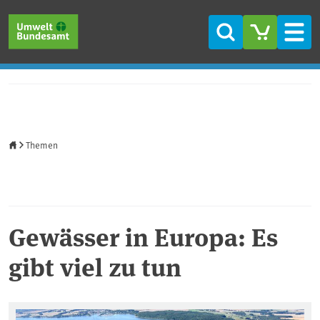
Direkt zum Inhalt
Direkt zum Hauptmenü
Direkt zur Fußzeile
Suche
Men
Startseite
Themen
Gewässer in Europa: Es
gibt viel zu tun