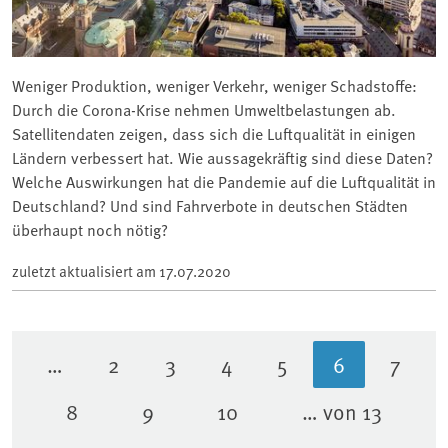
Weniger Produktion, weniger Verkehr, weniger Schadstoffe:
Durch die Corona-Krise nehmen Umweltbelastungen ab.
Satellitendaten zeigen, dass sich die Luftqualität in einigen
Ländern verbessert hat. Wie aussagekräftig sind diese Daten?
Welche Auswirkungen hat die Pandemie auf die Luftqualität in
Deutschland? Und sind Fahrverbote in deutschen Städten
überhaupt noch nötig?
zuletzt aktualisiert am
17.07.2020
…
2
3
4
5
6
7
Seite
Seite
Seite
Seite
Aktuelle Sei
Seite
8
9
10
… von 13
Seite
Seite
Seite