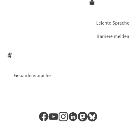
Leichte Sprache
Barriere melden
Gebärdensprache
Facebook
YouTube
Instagram
LinkedIn
Mastodon
Bluesky