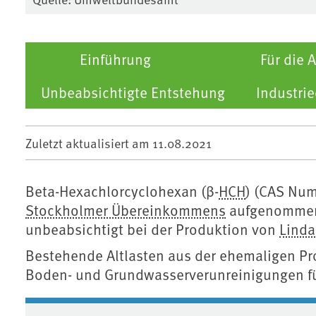
Einführung
Für die
Unbeabsichtigte Entstehung
Industri
Zuletzt aktualisiert am
11.08.2021
Beta-Hexachlorcyclohexan (β-
HCH
) (CAS Num
Stockholmer Übereinkommens
aufgenommen
unbeabsichtigt bei der Produktion von
Lind
Bestehende Altlasten aus der ehemaligen P
Boden- und Grundwasserverunreinigungen f
Associated content