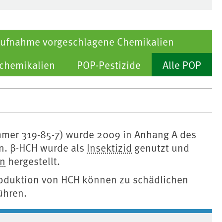
 Aufnahme vorgeschlagene Chemikalien
echemikalien
POP-Pestizide
Alle POP
mer 319-85-7) wurde 2009 in Anhang A des
. β-HCH wurde als
Insektizid
genutzt und
an
hergestellt.
roduktion von HCH können zu schädlichen
ühren.