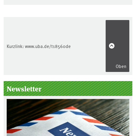
Kurzlink:
www.uba.de/t18560de
Oben
Seitenleiste
Newsletter