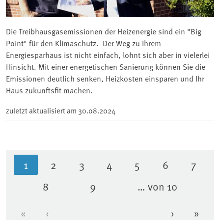
Die Treibhausgasemissionen der Heizenergie sind ein "Big
Point" für den Klimaschutz. Der Weg zu Ihrem
Energiesparhaus ist nicht einfach, lohnt sich aber in vielerlei
Hinsicht. Mit einer energetischen Sanierung können Sie die
Emissionen deutlich senken, Heizkosten einsparen und Ihr
Haus zukunftsfit machen.
zuletzt aktualisiert am
30.08.2024
1
2
3
4
5
6
7
Aktuelle Seite
Seite
Seite
Seite
Seite
Seite
Seite
8
9
… von 10
Seite
Seite
«
‹
›
»
Erste Seite
Vorherige Seite
Nächste Se
Letzt