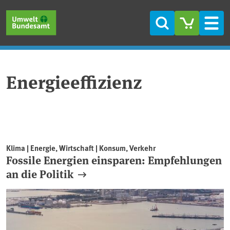
Direkt zum Inhalt
Direkt zum Hauptmenü
Direkt zur Fußzeile
Suche
Men
Energieeffizienz
Klima | Energie, Wirtschaft | Konsum, Verkehr
Fossile Energien einsparen: Empfehlungen
an die Politik