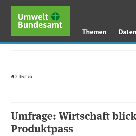
Direkt zum Inhalt
Direkt zum Hauptmenü
Direkt zur Fußzeile
Themen
Date
Startseite
Themen
Umfrage: Wirtschaft blick
Produktpass