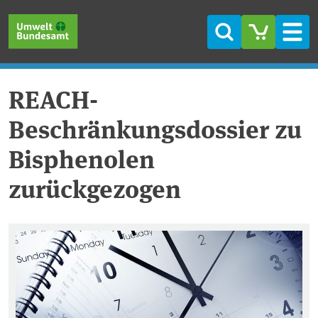
Direkt zum Inhalt
Direkt zum Hauptmenü
Direkt zur Fußzeile
Suche
Men
REACH-
Beschränkungsdossier zu
Bisphenolen
zurückgezogen