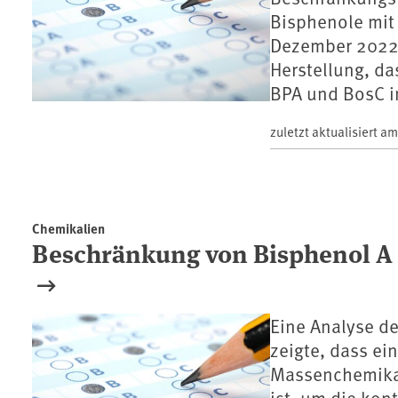
Bisphenole mit 
Dezember 2022 
Herstellung, d
BPA und BosC in
zuletzt aktualisiert a
Chemikalien
Beschränkung von Bisphenol A 
Eine Analyse d
zeigte, dass ei
Massenchemikal
ist, um die kon