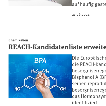
auf häufig geste
21.06.2024
Chemikalien
REACH-Kandidatenliste erweite
Die Europäisch
die REACH-Kand
besorgniserrege
Bisphenol A (BP
seinen reprodu
besorgniserreg
das Hormonsys
identifiziert.