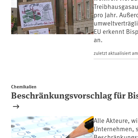
Treibhausgasau
pro Jahr. Außer
umweltverträgli
EU erkennt Bis
an.
zuletzt aktualisiert a
Chemikalien
Beschränkungsvorschlag für Bi
Alle Akteure, w
Unternehmen, s
Beschränkungsv