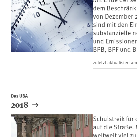
dem Beschränku
von Dezember 2
sind mit den Ei
substanzielle 
und Emissionen
BPB, BPF und B
zuletzt aktualisiert a
Das UBA
2018
Schulstreik für
auf die Straße.
weltweit viel 