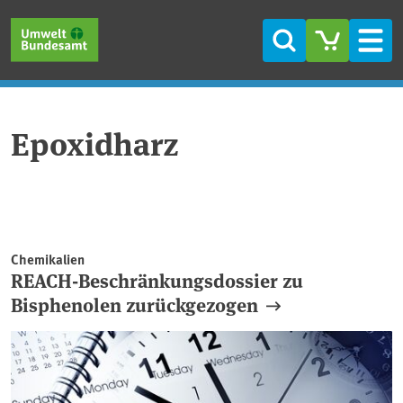
Direkt zum Inhalt
Direkt zum Hauptmenü
Direkt zur Fußzeile
Suche
Men
Epoxidharz
Chemikalien
REACH-Beschränkungsdossier zu
Bisphenolen zurückgezogen