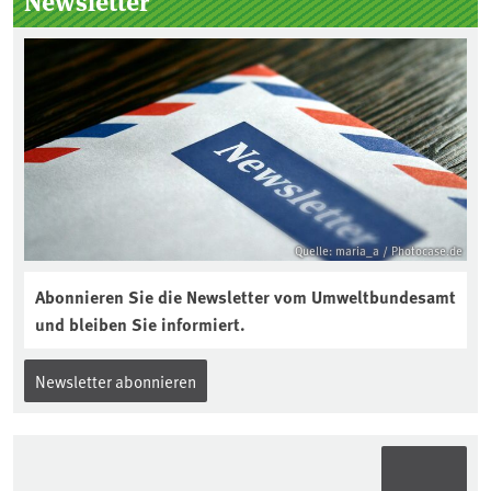
Newsletter
Jahres ausgewählt und was passiert
eigentlich während eines solchen
Bodenjahres? Infos dazu gibt es im
aktuellen Podcast „Soilcast“. Jetzt
reinhören:
https://soilcast.de/interview/sc202-
interview-die-kuer-der-krume/
Quelle: maria_a / Photocase.de
Abonnieren Sie die Newsletter vom Umweltbundesamt
und bleiben Sie informiert.
Newsletter abonnieren