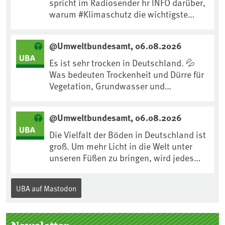
spricht im Radiosender hr INFO darüber,
warum #Klimaschutz die wichtigste
Maßnahme gegen #Hitze ist und wie wir
uns an Klimafolgen anpassen können:
@Umweltbundesamt, 06.08.2026
https://www.ardsounds.de/episode/urn
:ard:episode:0e7cf1c4b819c26d/
Es ist sehr trocken in Deutschland. 💦
Was bedeuten Trockenheit und Dürre für
Vegetation, Grundwasser und
Landwirtschaft? Ist das bereits der
Klimawandel? Und wie können wir uns
@Umweltbundesamt, 06.08.2026
anpassen?🤔Antworten auf diese und
weitere Fragen auf unserer Webseite:
Die Vielfalt der Böden in Deutschland ist
www.uba.de/trockenheit #Trockenheit
groß. Um mehr Licht in die Welt unter
#Klimawandel
unseren Füßen zu bringen, wird jedes
Jahr am 5. Dezember, dem
Internationalen Tag des Bodens, der
UBA auf Mastodon
„Boden des Jahres“ vorgestellt. Das UBA
unterstützt die Aktion. Wer sitzt im
Kuratorium, wie wird der Boden des