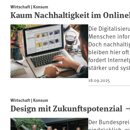
Wirtschaft | Konsum
Kaum Nachhaltigkeit im Onlin
Die Digitalisi
Menschen inform
Doch nachhalti
bleiben hier o
fordert Interne
stärker und sy
18.09.2025
Wirtschaft | Konsum
Design mit Zukunftspotenzial
Der Bundesprei
eindrücklich, w