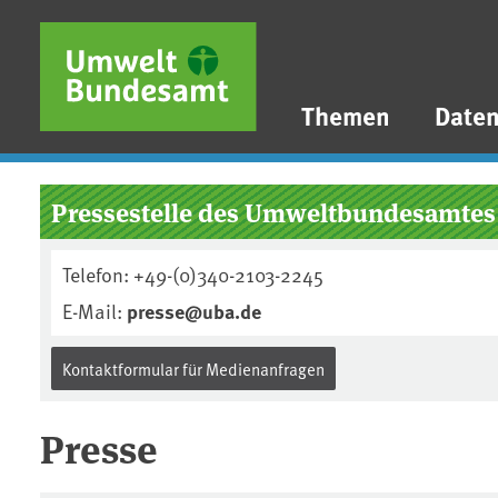
Direkt zum Inhalt
Direkt zum Hauptmenü
Direkt zur Fußzeile
Themen
Date
Pressestelle des Umweltbundesamtes
Telefon: +49-(0)340-2103-2245
E-Mail:
presse@uba.de
Kontaktformular für Medienanfragen
Presse