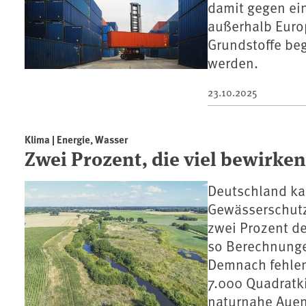
damit gegen ein
außerhalb Euro
Grundstoffe beg
werden.
23.10.2025
Klima | Energie, Wasser
Zwei Prozent, die viel bewirke
Deutschland ka
Gewässerschutz
zwei Prozent d
so Berechnunge
Demnach fehlen
7.000 Quadratki
naturnahe Auen