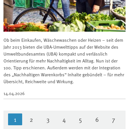
Ob beim Einkaufen, Wäschewaschen oder Heizen – seit dem
Jahr 2013 bieten die UBA-Umwelttipps auf der Website des
Umweltbundesamtes (UBA) kompakt und verlässlich
Orientierung für mehr Nachhaltigkeit im Alltag. Nun ist der
100. Tipp erschienen. Außerdem werden mit der Integration
des „Nachhaltigen Warenkorbs“ Inhalte gebündelt – für mehr
Übersicht, Reichweite und Wirkung.
14.04.2026
1
2
3
4
5
6
7
Aktuelle Seite
Seite
Seite
Seite
Seite
Seite
Seite