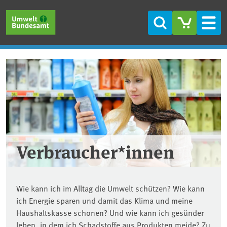
Direkt zum Inhalt
Direkt zum Hauptmenü
Direkt zur Fußzeile
Suche
Men
Verbraucher*innen
Wie kann ich im Alltag die Umwelt schützen? Wie kann
ich Energie sparen und damit das Klima und meine
Haushaltskasse schonen? Und wie kann ich gesünder
leben, in dem ich Schadstoffe aus Produkten meide? Zu