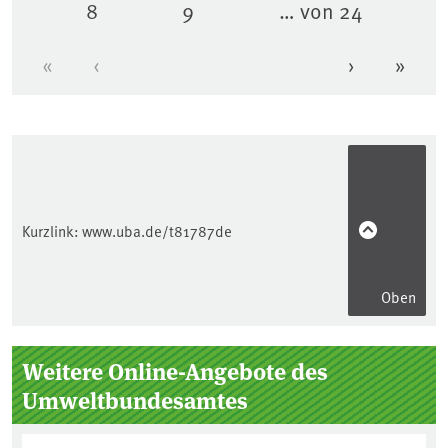
8
9
… von 24
Seite
Seite
«
‹
›
»
Erste Seite
Vorherige Seite
Nächste Se
Letzt
Kurzlink:
www.uba.de/t81787de
Oben
Seitenleiste
Weitere Online-Angebote des
Umweltbundesamtes